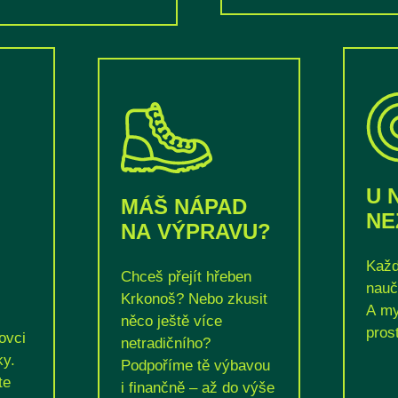
U 
MÁŠ NÁPAD
NE
NA VÝPRAVU?
Každ
Chceš přejít hřeben
nauč
Krkonoš? Nebo zkusit
A my
něco ještě více
prost
ovci
netradičního?
ky.
Podpoříme tě výbavou
te
i finančně – až do výše