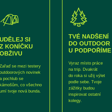
TVÉ NADŠENÍ
UDĚLEJ SI
DO OUTDOOR
Z KONÍČKU
U PODPOŘÍME
OBŽIVU
Vyraz místo práce
Zařaď se mezi testery
na trip. Dvakrát
outdoorových novinek
do roka si užij výlet
a pochlub se
podle sebe. Tvoje
kámošům, co všechno
zážitky budou
umí tvoje nová bunda.
inspirovat ostatní
kolegy.