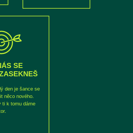
NÁS SE
ZASEKNEŠ
ý den je šance se
it něco nového.
 ti k tomu dáme
or.