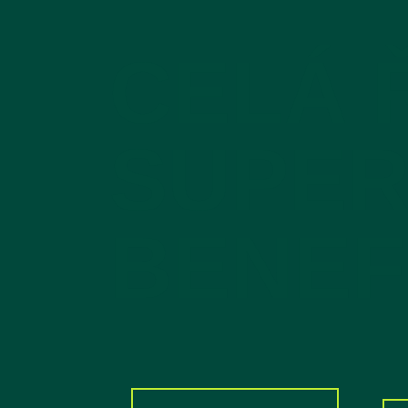
CELÁ 
SUPE
BENEF